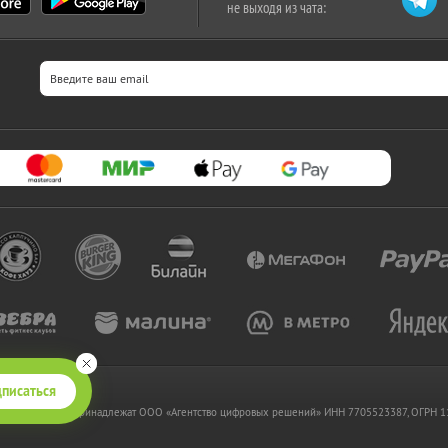
не выходя из чата:
писаться
 www.kupikupon.ru принадлежат OOO «Агентство цифровых решений» ИНН 7705523387, ОГРН