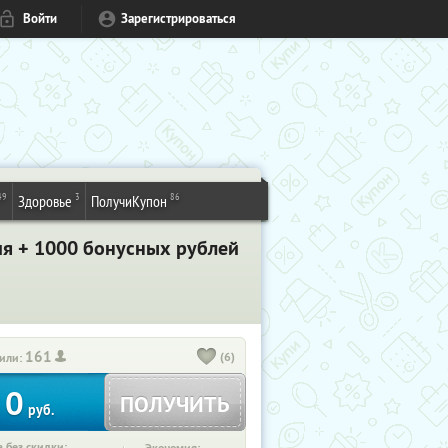
Войти
Зарегистрироваться
49
3
86
Здоровье
ПолучиКупон
ия + 1000 бонусных рублей
161
(6)
или:
0
ПОЛУЧИТЬ
руб.
 без скидки: