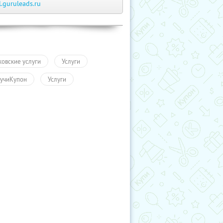
l.guruleads.ru
ковские услуги
Услуги
учиКупон
Услуги