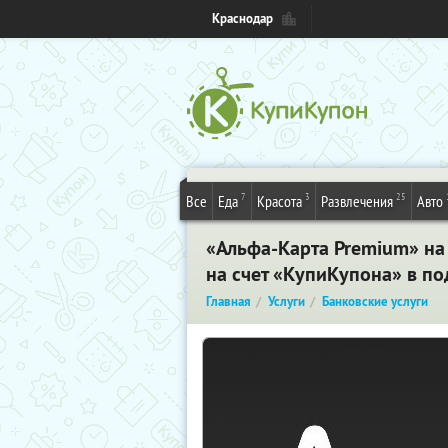
Краснодар
7
3
25
Все
Еда
Красота
Развлечения
Авто
«Альфа-Карта Premium» на
на счет «КупиКупона» в п
Главная
Услуги
Банковские услуги