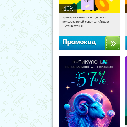
-10
%
Бронирование отеля для всех
10:02:21
Получи первым!
пользователей сервиса «Яндекс
Россия
Путешествия»
Промокод