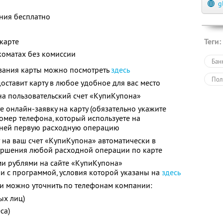
g
ния бесплатно
 карте
Теги:
коматах без комиссии
Бан
вания карты можно посмотреть
здесь
Пол
оставит карту в любое удобное для вас место
а пользовательский счет «КупиКупона»
 онлайн-заявку на карту (обязательно укажите
омер телефона, который используете на
 ней первую расходную операцию
 на ваш счет «КупиКупона» автоматически в
вершения любой расходной операции по карте
и рублями на сайте «КупиКупона»
ии с программой, условия которой указаны на
здесь
 можно уточнить по телефонам компании:
ых лиц)
са)