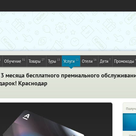
1
31
27
13
12
16
7
Обучение
Товары
Туры
Услуги
Отели
Дети
Промокоды
 3 месяца бесплатного премиального обслуживан
одарок! Краснодар
Получ
Цена