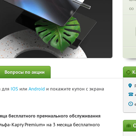
∞
Вопросы по акции
К
а для
IOS
или
Android
и покажите купон с экрана
сяца бесплатного премиального обслуживания
льфа-Карту Premium» на 3 месяца бесплатного
О