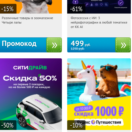
-15
%
-61
%
Различные товары в зоомагазине
Фотосессия с ИИ: 3
10:02:21
Получи первым!
10:02:21
Купили:
81
Четыре лапы
нейрофотографии в любой тематике
Россия
Россия
от KK AI
Промокод
499
руб.
1290
руб.
-50
%
-10
%