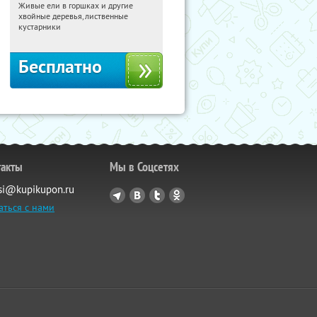
Живые ели в горшках и другие
10:02:21
Получили:
53
хвойные деревья, лиственные
Московская обл., г. Химки,
кустарники
территориальное управление
Кутузовское
Бесплатно
такты
Мы в Соцсетях
si@kupikupon.ru
аться с нами