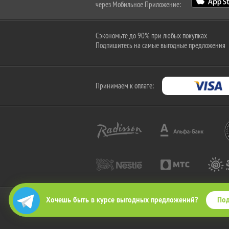
через Мобильное Приложение:
Сэкономьте до 90% при любых покупках
Подпишитесь на самые выгодные предложения
Принимаем к оплате:
Под
Хочешь быть в курсе выгодных предложений?
2010-2026 © КупиКупон. Все права защищены.
Все права на товарный знак "КупиКупон" и на сайт