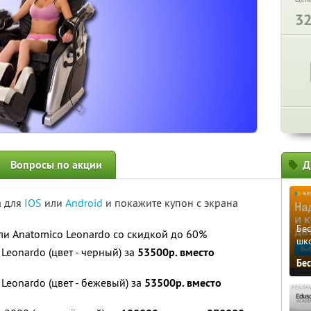
3
Вопросы по акции
Д
а для
IOS
или
Android
и покажите купон с экрана
Бе
и Anatomico Leonardo со скидкой до 60%
шк
Leonardo (цвет - черный) за
53500р. вместо
Бе
Leonardo (цвет - бежевый) за
53500р. вместо