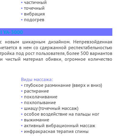
•
частичный
•
точечный
•
вибрация
•
подогрев
 YA-3000
 с новым шикарным дизайном. Непревзойденная
четается в нем со сдержанной респектабельностью
тройка под рост пользователя, более 500 вариантов
ки чистый материал обивки, огромное количество
Виды массажа:
•
глубокое разминание (вверх и вниз)
•
растирание
•
поколачивание
•
похлопывание
•
шиацу (точечный массаж)
•
особое воздействие на пальцы ног
•
выжимание
•
активный вибрационный массаж
•
инфракрасная терапия спины