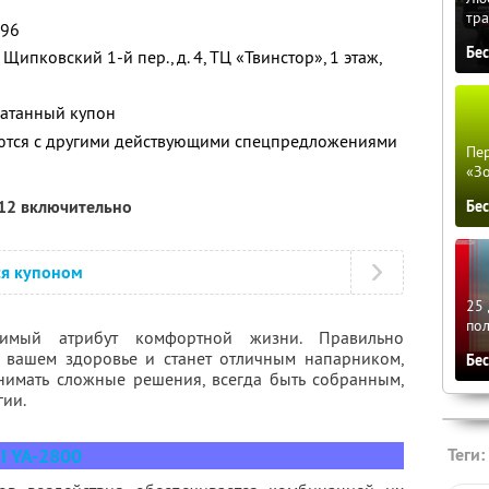
тра
-96
Бе
Щипковский 1-й пер., д. 4, ТЦ «Твинстор», 1 этаж,
чатанный купон
ются с другими действующими спецпредложениями
Пер
«З
012 включительно
Бе
ся купоном
25 
по
мый атрибут комфортной жизни. Правильно
о вашем здоровье и станет отличным напарником,
Бе
нимать сложные решения, всегда быть собранным,
гии.
 YA-2800
Теги: