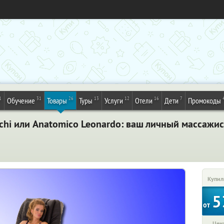
1
31
26
13
12
16
7
Обучение
Товары
Туры
Услуги
Отели
Дети
Промокоды
i или Anatomico Leonardo: ваш личный массажист
Купил
5
от
Цена