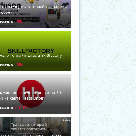
зличные курсы от онлайн-академии
дюсон»
сплатно
-5%
сы от онлайн-школы Skillfactory
сплатно
-5%
змещение вашей вакансии на 30
й на сайте HeadHunter
сплатно
-100%
ой трансфер от сервиса заказа