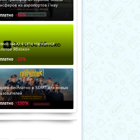
нсферов из аэропортов i'way
сплатно
-10%
вый заказ в сети магазинов
олотое Яблоко»
сплатно
-20%
дней бесплатно в START для новых
льзователей
сплатно
-100%