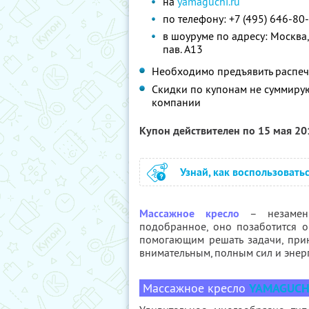
на
yamaguchi.ru
по телефону: +7 (495) 646-80
в шоуруме по адресу: Москва, 
пав. A13
Необходимо предъявить распе
Скидки по купонам не суммиру
компании
Купон действителен по 15 мая 2
Узнай, как воспользовать
Массажное кресло
– незамени
подобранное, оно позаботится 
помогающим решать задачи, при
внимательным, полным сил и энер
Массажное кресло
YAMAGUCHI