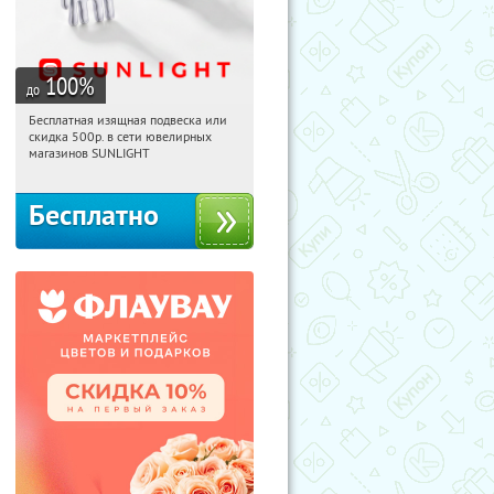
100
%
до
Бесплатная изящная подвеска или
01:40:05
Получили:
73
скидка 500р. в сети ювелирных
Россия
магазинов SUNLIGHT
Бесплатно