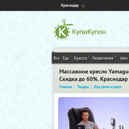
Краснодар
7
3
25
Все
Еда
Красота
Развлечения
Авто
Массажное кресло Yamaguch
Скидка до 60%. Краснодар
Главная
Товары
Для дома и дачи