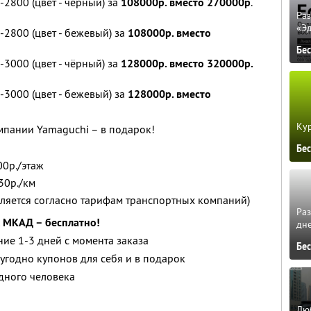
2800 (цвет - чёрный) за
108000р. вместо 270000р
.
Ра
«Э
2800 (цвет - бежевый) за
108000р. вместо
Бе
3000 (цвет - чёрный) за
128000р. вместо 320000р.
3000 (цвет - бежевый) за
128000р. вместо
Кур
мпании Yamaguchi – в подарок!
Бе
00р./этаж
30р./км
вляется согласно тарифам транспортных компаний)
Ра
х МКАД – бесплатно!
дне
ние 1-3 дней с момента заказа
Бе
угодно купонов для себя и в подарок
дного человека
Люб