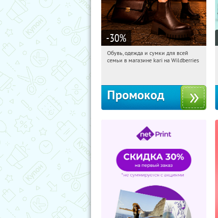
-30
%
Обувь, одежда и сумки для всей
01:40:05
Получили:
30
семьи в магазине kari на Wildberries
Россия
Промокод