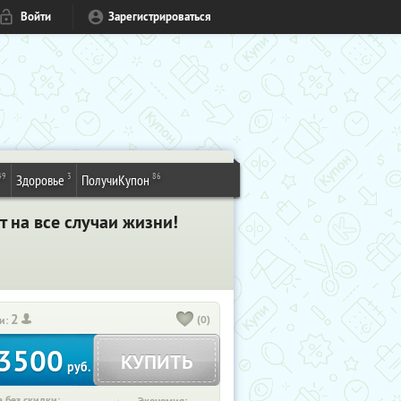
Войти
Зарегистрироваться
49
3
86
Здоровье
ПолучиКупон
 на все случаи жизни!
2
(0)
и:
3500
КУПИТЬ
руб.
 без скидки: