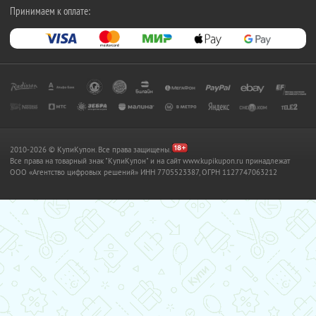
Принимаем к оплате:
2010-2026 © КупиКупон. Все права защищены.
Все права на товарный знак "КупиКупон" и на сайт www.kupikupon.ru принадлежат
OOO «Агентство цифровых решений» ИНН 7705523387, ОГРН 1127747063212