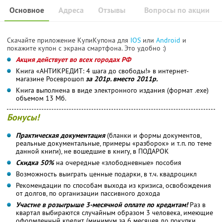
Основное
Адреса
Отзывы
Вопросы по акции
Скачайте приложение КупиКупона для
IOS
или
Android
и
покажите купон с экрана смартфона. Это удобно :)
Акция действует во всех городах РФ
Книга «АНТИКРЕДИТ: 4 шага до свободы!» в интернет-
магазине Росеврошоп
за 201р. вместо 2011р.
Книга выполнена в виде электронного издания (формат .exe)
объемом 13 Мб.
Бонусы!
Практическая документация
(бланки и формы документов,
реальные документальные, примеры «разборок» и т.п. по теме
данной книги), не вошедшие в книгу, в ПОДАРОК
Скидка 50%
на очередные «злободневные» пособия
Возможность выиграть ценные подарки, в т.ч. квадроцикл
Рекомендации по способам выхода из кризиса, освобождения
от долгов, по организации пассивного дохода
Участие в розыгрыше 3-месячной оплате по кредитам!
Раз в
квартал выбираются случайным образом 3 человека, имеющие
оформленный кредит (минимум за 6 месяцев до покупки