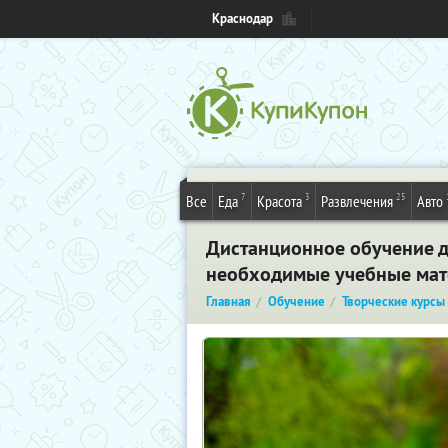
Краснодар
7
3
25
Все
Еда
Красота
Развлечения
Авто
Дистанционное обучение д
необходимые учебные мат
Главная
Обучение
Творческие курсы