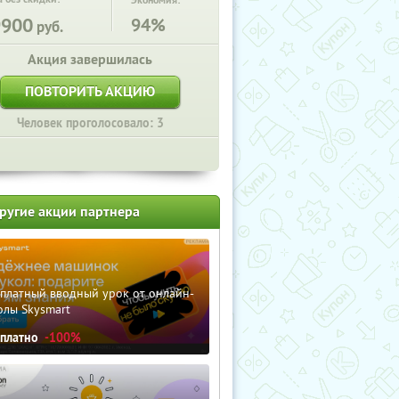
Экономия:
9900
94%
руб.
Акция завершилась
ПОВТОРИТЬ АКЦИЮ
Человек проголосовало: 3
ругие акции партнера
сплатный вводный урок от онлайн-
олы Skysmart
сплатно
-100%