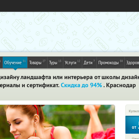
1
31
27
13
12
7
50
Обучение
Товары
Туры
Услуги
Дети
Промокоды
Здоров
изайну ландшафта или интерьера от школы дизайн
ериалы и сертификат.
Скидка до 94%
. Краснодар
Купил
от
Цена