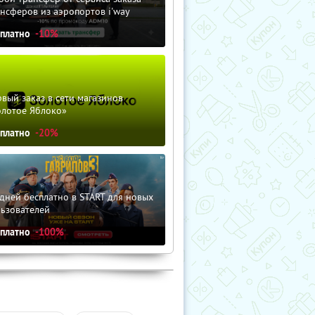
нсферов из аэропортов i'way
сплатно
-10%
вый заказ в сети магазинов
олотое Яблоко»
сплатно
-20%
дней бесплатно в START для новых
льзователей
сплатно
-100%