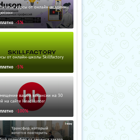
зличные курсы от онлайн-академии
дюсон»
сплатно
-5%
сы от онлайн-школы Skillfactory
сплатно
-5%
змещение вашей вакансии на 30
й на сайте HeadHunter
сплатно
-100%
ой трансфер от сервиса заказа