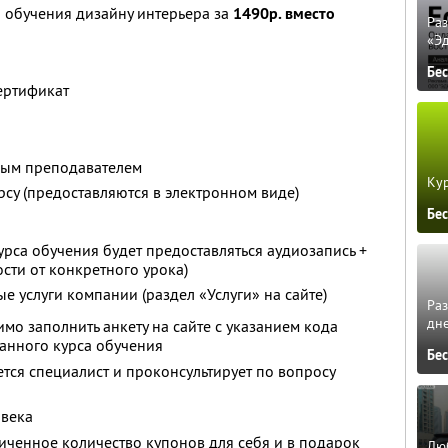
 обучения дизайну интерьера за
1490р. вместо
Ра
«Э
Бе
ертификат
ным преподавателем
Кур
рсу (предоставляются в электронном виде)
Бе
рса обучения будет предоставляться аудиозапись +
сти от конкретного урока)
е услуги компании (раздел «Услуги» на сайте)
Ра
дне
мо заполнить анкету на сайте с указанием кода
ранного курса обучения
Бе
ется специалист и проконсультирует по вопросу
овека
ченное количество купонов для себя и в подарок
Люб