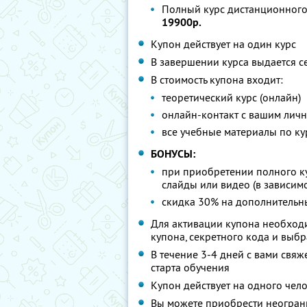
Полный курс дистанционного
19900р.
Купон действует на один курс
В завершении курса выдается с
В стоимость купона входит:
теоретический курс (онлайн)
онлайн-контакт с вашим лич
все учебные материалы по ку
БОНУСЫ:
при приобретении полного ку
слайды или видео (в зависимо
скидка 30% на дополнительны
Для активации купона необходи
купона, секретного кода и выб
В течение 3-4 дней с вами свяж
старта обучения
Купон действует на одного чел
Вы можете приобрести неограни