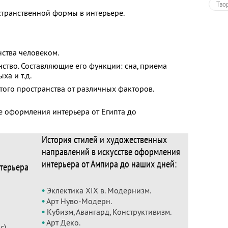
Тво
странственной формы в интерьере.
ства человеком.
ство. Составляющие его функции: сна, приема
ха и т.д.
того пространства от различных факторов.
ве оформления интерьера от Египта до
История стилей и художественных
направлений в искусстве оформления
интерьера от Ампира до наших дней:
терьера
•
Эклектика ХIХ в. Модернизм.
•
Арт Нуво-Модерн.
•
Кубизм, Авангард, Конструктивизм.
•
Арт Деко.
).