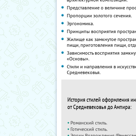
Представление о величине про
Пропорции золотого сечения.
Эргономика.
Принципы восприятия простран
Жилище как замкнутое простран
пищи, приготовления пищи, отды
Зависимость восприятия замкну
«Основы».
Стили и направления в искусст
Средневековья.
История стилей оформления ин
от Средневековья до Ампира:
•
Романский стиль.
•
Готический стиль.
•
Эпохи Возрождения (Ренессанс