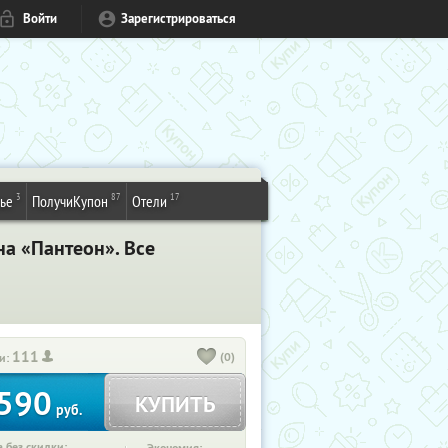
Войти
Зарегистрироваться
3
87
17
ье
ПолучиКупон
Отели
а «Пантеон». Все
111
(0)
и:
590
КУПИТЬ
руб.
 без скидки: