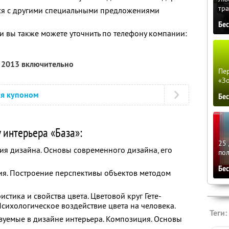
тра
тся с другими специальными предложениями
Бе
 вы также можете уточнить по телефону компании:
я 2013 включительно
Пер
«З
ся купоном
Бе
 интерьера «База»:
25 
рия дизайна. Основы современного дизайна, его
по
Бе
ия. Построение перспективы объектов методом
стика и свойства цвета. Цветовой круг Гете-
Психологическое воздействие цвета на человека.
Теги:
зуемые в дизайне интерьера. Композиция. Основы