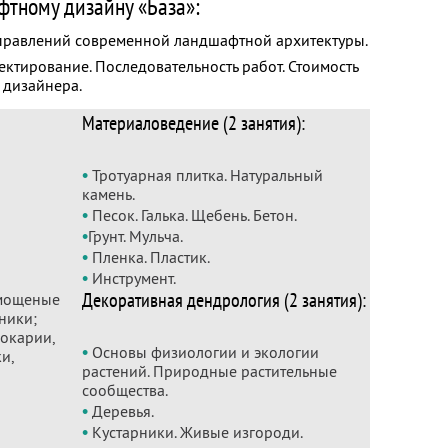
фтному дизайну «База»:
правлений современной ландшафтной архитектуры.
ктирование. Последовательность работ. Стоимость
 дизайнера.
Материаловедение (2 занятия):
•
Тротуарная плитка. Натуральный
камень.
•
Песок. Галька. Щебень. Бетон.
•
Грунт. Мульча.
•
Пленка. Пластик.
•
Инструмент.
Декоративная дендрология (2 занятия):
 мощеные
ники;
окарии,
•
Основы физиологии и экологии
и,
растений. Природные растительные
сообщества.
•
Деревья.
•
Кустарники. Живые изгороди.