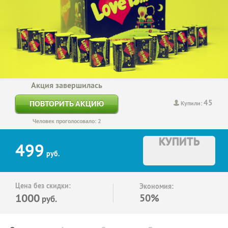
Акция завершилась
45
ПОВТОРИТЬ АКЦИЮ
Купили:
Человек проголосовало: 2
КУПИТЬ
499
руб.
Цена без скидки:
Экономия:
1000
50%
руб.