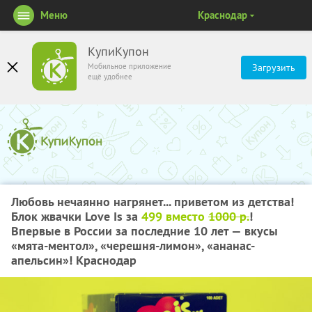
Меню
Краснодар
КупиКупон
Мобильное приложение
Загрузить
ещё удобнее
Любовь нечаянно нагрянет... приветом из детства!
Блок жвачки Love Is за
499 вместо
1000 р.
!
Впервые в России за последние 10 лет — вкусы
«мята-ментол», «черешня-лимон», «ананас-
апельсин»! Краснодар