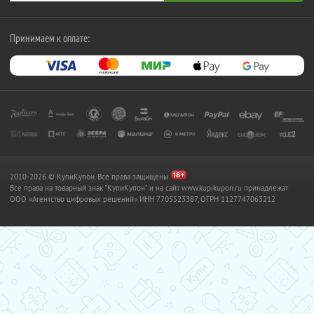
Принимаем к оплате:
2010-2026 © КупиКупон. Все права защищены.
Все права на товарный знак "КупиКупон" и на сайт www.kupikupon.ru принадлежат
OOO «Агентство цифровых решений» ИНН 7705523387, ОГРН 1127747063212