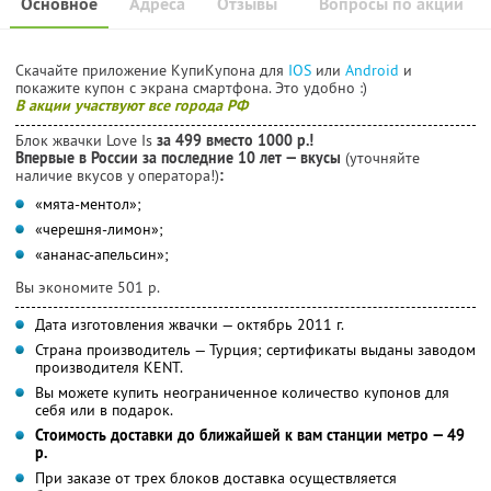
Основное
Адреса
Отзывы
Вопросы по акции
Скачайте приложение КупиКупона для
IOS
или
Android
и
покажите купон с экрана смартфона. Это удобно :)
В акции участвуют все города РФ
Блок жвачки Love Is
за 499 вместо 1000 р.!
Впервые в России за последние 10 лет — вкусы
(уточняйте
наличие вкусов у оператора!)
:
«мята-ментол»;
«черешня-лимон»;
«ананас-апельсин»;
Вы экономите 501 р.
Дата изготовления жвачки — октябрь 2011 г.
Страна производитель — Турция; сертификаты выданы заводом
производителя KENT.
Вы можете купить неограниченное количество купонов для
себя или в подарок.
Стоимость доставки до ближайшей к вам станции метро — 49
р.
При заказе от трех блоков доставка осуществляется