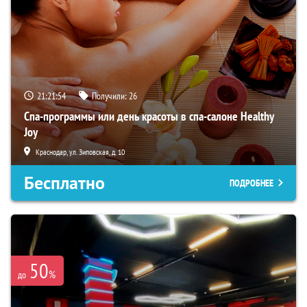
21:21:52
Получили:
26
Спа-программы или день красоты в спа-салоне Healthy
Joy
Краснодар, ул. Зиповская, д. 10
Бесплатно
ПОДРОБНЕЕ
50
%
до