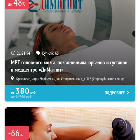
48
%
до
21:21:52
Купили:
65
МРТ головного мозга, позвоночника, органов и суставов
в медцентре «ДиМагнит»
Краснодар, мкр-н Черёмушки, ул. Ставропольская, д. 312 (Старокубанское кольцо)
380
ПОДРОБНЕЕ
от
руб.
до
14700
руб.
-66
%