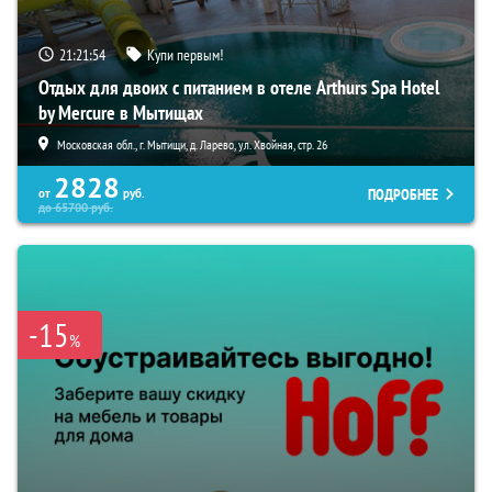
21:21:52
Купи первым!
Отдых для двоих с питанием в отеле Arthurs Spa Hotel
by Mercure в Мытищах
Московская обл., г. Мытищи, д. Ларево, ул. Хвойная, стр. 26
2828
ПОДРОБНЕЕ
от
руб.
до
65700
руб.
-15
%