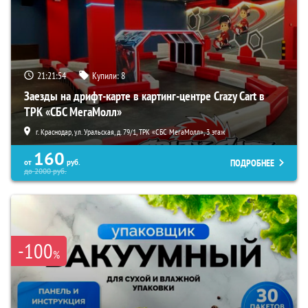
21:21:52
Купили:
8
Заезды на дрифт-карте в картинг-центре Crazy Cart в
ТРК «СБС МегаМолл»
г. Краснодар, ул. Уральская, д. 79/1, ТРК «СБС МегаМолл», 3 этаж
160
ПОДРОБНЕЕ
от
руб.
до
2000
руб.
-100
%