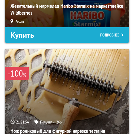
Жевательный мармелад Haribo Starmix на маркетплейсе
Wildberries
Россия
Купить
ПОДРОБНЕЕ
-100
%
21:21:52
Получили:
266
Нож роликовый для фигурной нарезки теста на