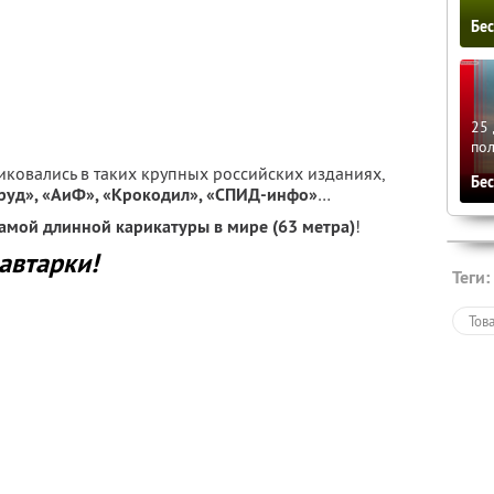
Бе
25 
по
иковались в таких крупных российских изданиях,
Бе
Труд», «АиФ», «Крокодил», «СПИД-инфо»
…
самой длинной карикатуры в мире (63 метра)
!
автарки!
Теги:
Тов