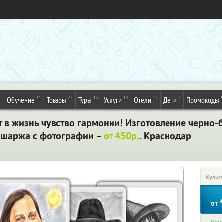
1
31
27
13
14
17
7
Обучение
Товары
Туры
Услуги
Отели
Дети
Промокоды
 в жизнь чувство гармонии! Изготовление черно-б
 шаржа с фотографии –
от 450р.
. Краснодар
Купил
от
Цена