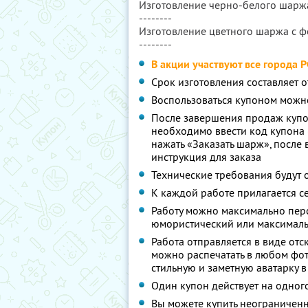
Изготовление черно-белого шарж
--------
Изготовление цветного шаржа с 
--------
В акции участвуют все города 
Срок изготовления составляет о
Воспользоваться купоном можн
После завершения продаж купон
необходимо ввести код купона (
нажать «Заказать шарж», после 
инструкция для заказа
Технические требования будут 
К каждой работе прилагается 
Работу можно максимально перс
юмористический или максималь
Работа отправляется в виде от
можно распечатать в любом фот
стильную и заметную аватарку в
Один купон действует на одног
Вы можете купить неограниченно