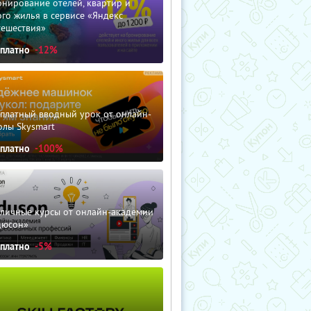
нирование отелей, квартир и
го жилья в сервисе «Яндекс
тешествия»
сплатно
-12%
сплатный вводный урок от онлайн-
олы Skysmart
сплатно
-100%
зличные курсы от онлайн-академии
дюсон»
сплатно
-5%