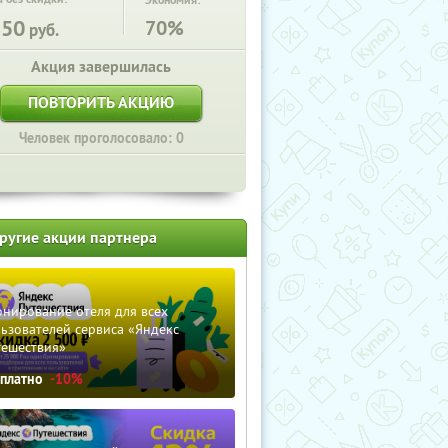
Экономия:
850
70%
руб.
Акция завершилась
ПОВТОРИТЬ АКЦИЮ
Человек проголосовало: 0
ругие акции партнера
нирование отеля для всех
ьзователей сервиса «Яндекс
тешествия»
сплатно
-10%