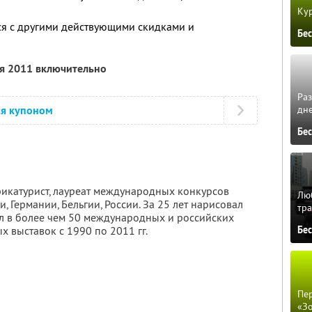
Кур
ся с другими действующими скидками и
Бе
ря 2011 включительно
Ра
ся купоном
дне
Бе
икатурист, лауреат международных конкурсов
Люб
и, Германии, Бельгии, России. За 25 лет нарисовал
тра
ал в более чем 50 международных и российских
х выставок с 1990 по 2011 гг.
Бе
Пер
«З