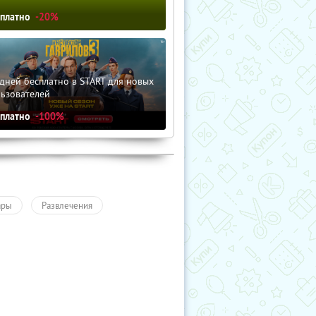
сплатно
-20%
дней бесплатно в START для новых
льзователей
сплатно
-100%
ары
Развлечения