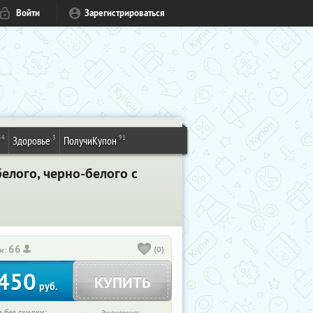
Войти
Зарегистрироваться
54
3
91
Здоровье
ПолучиКупон
елого, черно-белого с
66
(0)
и:
450
КУПИТЬ
руб.
 без скидки: