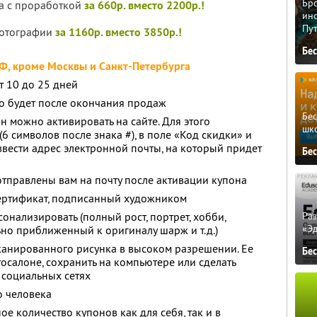
Бро
а с проработкой
за 660р. вместо 2200р.!
ино
Пу
фотографии
за 1160р. вместо 3850р.!
Бе
РФ, кроме Москвы и Санкт-Петербурга
т 10 до 25 дней
о будет после окончания продаж
Бе
 можно активировать на сайте. Для этого
шк
6 символов после знака #), в поле «Код скидки» и
ввести адрес электронной почты, на который придет
Бе
отправлены вам на почту после активации купона
сертификат, подписанный художником
Ра
онализировать (полный рост, портрет, хобби,
«Э
но приближенный к оригиналу шарж и т.д.)
сканированного рисунка в высоком разрешении. Ее
Бе
осалоне, сохранить на компьютере или сделать
 социальных сетях
о человека
е количество купонов как для себя, так и в