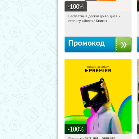
-100
%
Бесплатный доступ до 45 дней к
12:05:45
Получи первым!
сервису «Яндекс Книги»
Россия
Промокод
-100
%
Подписка RUTUBE + PREMIER: