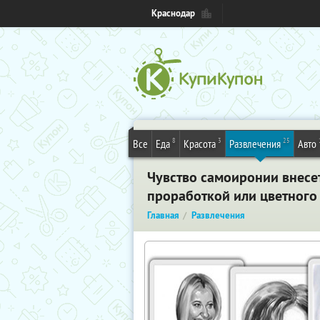
Краснодар
8
3
25
Все
Еда
Красота
Развлечения
Авто
Чувство самоиронии внесет
проработкой или цветного
Главная
Развлечения