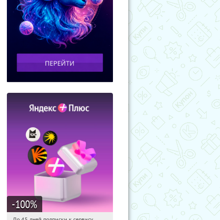
-100
%
До 45 дней подписки к сервису