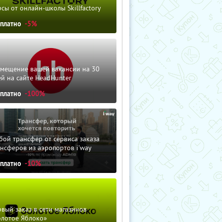
сы от онлайн-школы Skillfactory
сплатно
-5%
змещение вашей вакансии на 30
й на сайте HeadHunter
сплатно
-100%
ой трансфер от сервиса заказа
нсферов из аэропортов i'way
сплатно
-10%
вый заказ в сети магазинов
олотое Яблоко»