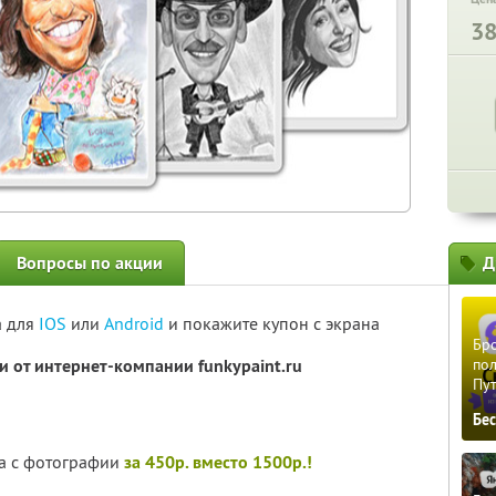
3
Вопросы по акции
Д
а для
IOS
или
Android
и покажите купон с экрана
Бро
 от интернет-компании funkypaint.ru
пол
Пу
Бе
а с фотографии
за 450р. вместо 1500р.!