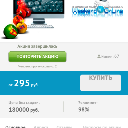
Акция завершилась
67
ПОВТОРИТЬ АКЦИЮ
Купили:
Человек проголосовало: 2
КУПИТЬ
295
от
руб.
Цена без скидки:
Экономия:
180000
98%
руб.
Основное
Адреса
Отзывы
Вопросы по акции