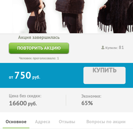
Акция завершилась
81
ПОВТОРИТЬ АКЦИЮ
Купили:
Человек проголосовало: 1
КУПИТЬ
750
от
руб.
Цена без скидки:
Экономия:
16600
65%
руб.
Основное
Адреса
Отзывы
Вопросы по акции