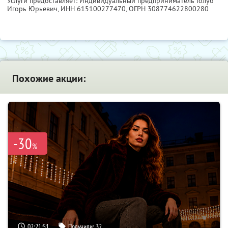
Услуги предоставляет: Индивидуальный предприниматель Голуб
Игорь Юрьевич,
ИНН 615100277470
, ОГРН 308774622800280
Похожие акции:
-30
%
02:21:50
Получили:
32