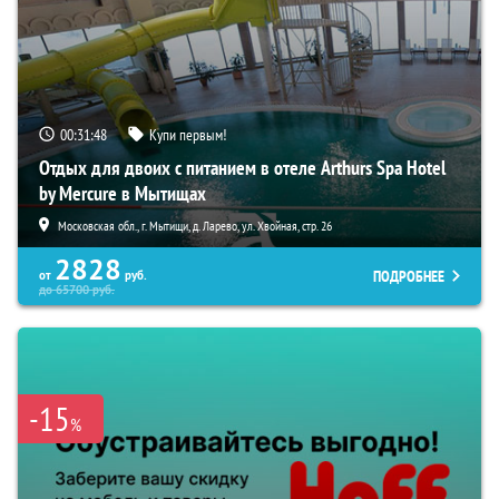
00:31:46
Купи первым!
Отдых для двоих с питанием в отеле Arthurs Spa Hotel
by Mercure в Мытищах
Московская обл., г. Мытищи, д. Ларево, ул. Хвойная, стр. 26
2828
ПОДРОБНЕЕ
от
руб.
до
65700
руб.
-15
%