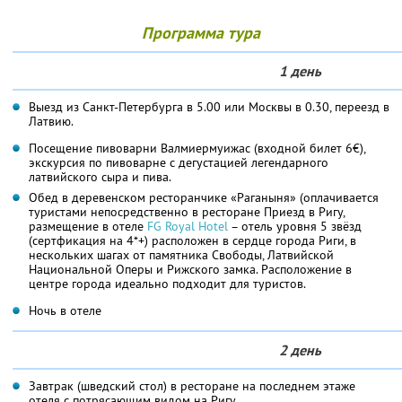
Программа тура
1 день
Выезд из Санкт-Петербурга в 5.00 или Москвы в 0.30, переезд в
Латвию.
Посещение пивоварни Валмиермуижас (входной билет 6€),
экскурсия по пивоварне с дегустацией легендарного
латвийского сыра и пива.
Обед в деревенском ресторанчике «Раганыня» (оплачивается
туристами непосредственно в ресторане Приезд в Ригу,
размещение в отеле
FG Royal Hotel
– отель уровня 5 звёзд
(сертфикация на 4*+) расположен в сердце города Риги, в
нескольких шагах от памятника Свободы, Латвийской
Национальной Оперы и Рижского замка. Расположение в
центре города идеально подходит для туристов.
Ночь в отеле
2 день
Завтрак (шведский стол) в ресторане на последнем этаже
отеля с потрясающим видом на Ригу.