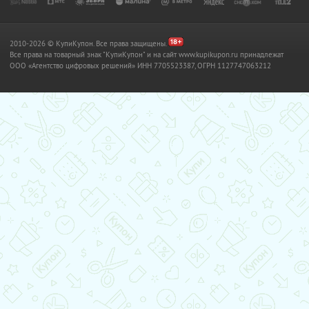
2010-2026 © КупиКупон. Все права защищены.
Все права на товарный знак "КупиКупон" и на сайт www.kupikupon.ru принадлежат
OOO «Агентство цифровых решений» ИНН 7705523387, ОГРН 1127747063212