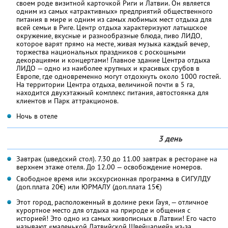
своем роде визитной карточкой Риги и Латвии. Он является
одним из самых «атрактивных» предприятий общественного
питания в мире и одним из самых любимых мест отдыха для
всей семьи в Риге. Центр отдыха характеризуют латышское
окружение, вкусные и разнообразные блюда, пиво ЛИДО,
которое варят прямо на месте, живая музыка каждый вечер,
торжества национальных праздников с роскошными
декорациями и концертами! Главное здание Центра отдыха
ЛИДО — одно из наиболее крупных и красивых срубов в
Европе, где одновременно могут отдохнуть около 1000 гостей.
На территории Центра отдыха, величиной почти в 5 га,
находится двухэтажный комплекс питания, автостоянка для
клиентов и Парк аттракционов.
Ночь в отеле
3 день
Завтрак (шведский стол). 7.30 до 11.00 завтрак в ресторане на
верхнем этаже отеля. До 12.00 — освобождение номеров.
Свободное время или экскурсионная программа в СИГУЛДУ
(доп.плата 20€) или ЮРМАЛУ (доп.плата 15€)
Этот город, расположенный в долине реки Гауя, — отличное
курортное место для отдыха на природе и общения с
историей! Это одно из самых живописных в Латвии! Его часто
называют «маленькой Латвийской Швейцарией» из-за