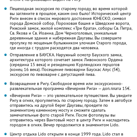
Пешеходная экскурсия по старому городу, во время которой
вы загляните в прошлое, каким оно было! Исторический центр
Риги внесен в список мирового достояния ЮНЕСКО, символ
города Домской собор, Пороховая башня и Шведские ворота,
Рижский замок, жилой комплекс «Три брата», соборы Св. Петра,
Св. Якова и Св. Иоанна, Дом Черноголовых, уникальные
деревянные здания и набережная Даугавы. Вы совершите
прогулку по мощеным булыжником улочкам Старого города,
где иногда с трудом расходятся два человека.
Отправление в БАУСКА. Наружный осмотр Бауского замка,
архитектура которого сочетает замок Ливонского Ордена
(середина 15 века) и резиденцию Курляндских герцогов
(конец 16 века). Посещение пивоварни Баускас Алус (5€),
экскурсия по пивоварне с дегустацией пива.
Возвращение в Ригу. Свободное время или экскурсионно-
развлекательная программа «Вечерняя Рига» — доп.плата 15€.
«Вечерняя Рига» — это увлекательное путешествие. Вы увидите
Ригу в огнях, прогуляетесь по старому городу. Затем в автобусе
отправитесь на другой берег Даугавы, проедете по
знаменитому каменному мосту и сможете сделать
замечательные фото старой Риги. После фотопаузы вы
отправитесь через Вантовый мост в центр Риги и насладитесь
городом в огнях. Вечер продолжится в знаменитом Lido.
Центр отдыха Lido открыли в конце 1999 года. Lido стал в