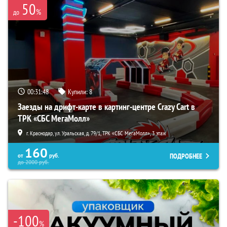
50
%
до
00:31:46
Купили:
8
Заезды на дрифт-карте в картинг-центре Crazy Cart в
ТРК «СБС МегаМолл»
г. Краснодар, ул. Уральская, д. 79/1, ТРК «СБС МегаМолл», 3 этаж
160
ПОДРОБНЕЕ
от
руб.
до
2000
руб.
-100
%