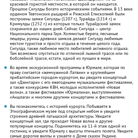
красивой гористой местности, в которой он находится.
Прошлое Сигулды богато историческими событиями. В 13 веке
орденом Тевтонских рыцарей и Рижской Епископией были
построены замки Сигулды (1207 г.), Турайды (1214 г.) и
Кримулды (1252 г.) из которых только Турайдский замок
сохранился до наших дней. Сейчас Сигулда — центр
Национального парка Гауя. Холмистые берега, песчаные
пещеры, руины древних замков делают Сигулду любимым
местом туристов и просто отдыха в течение целого года.
Сигулда, также любимое место любителей активного отдыха.
Там возможно спуститься по отличной лыжной трассе или по
бобслейной трассе, кстати, одной из лучших в мире.
Во время экскурсионной программы в Юрмале, которая по
праву считается «жемчужиной Латвии» и крупнейшим
прибалтийским городом-курортом, вы увидите концертный
зал «Дзинтари» с его ежегодными музыкальными фестивалями,
а также конкурсами КВН, молодых исполнителей «Новая
волна», а также фестивалем «Юрмалина», выступлениями
«Аншлага» и многими другими концертами и фестивалями.
Вы познакомитесь с историей курорта. Побываете в
Этнографическом музее под открытым небом и увидите
строения древней латышской архитектуры. Увидите
концертный зал, где проходит Новая волна и другие
популярные концерты. Поднимитесь на 11-й этаж одной из
гостиниц и увидите Юрмалу с высоты птичьего полета. Увидите
самые дорогие виллы и узнаете о Доме сказок Ундине.