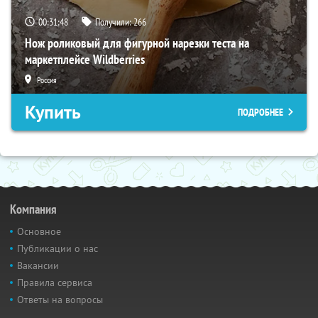
00:31:46
Получили:
266
Нож роликовый для фигурной нарезки теста на
маркетплейсе Wildberries
Россия
Купить
ПОДРОБНЕЕ
Компания
Основное
Публикации о нас
Вакансии
Правила сервиса
Ответы на вопросы