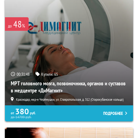
48
%
до
00:31:46
Купили:
65
МРТ головного мозга, позвоночника, органов и суставов
в медцентре «ДиМагнит»
Краснодар, мкр-н Черёмушки, ул. Ставропольская, д. 312 (Старокубанское кольцо)
380
ПОДРОБНЕЕ
от
руб.
до
14700
руб.