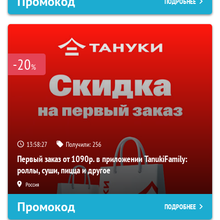
Промокод
ПОДРОБНЕЕ
-20
%
13:58:27
Получили:
256
Первый заказ от 1090р. в приложении TanukiFamily:
роллы, суши, пицца и другое
Россия
Промокод
ПОДРОБНЕЕ