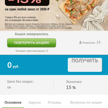
Акция завершилась
25
ПОВТОРИТЬ АКЦИЮ
Получили:
Человек проголосовало: 0
ПОЛУЧИТЬ
0
руб.
Цена без скидки:
Экономия:
∞
15
%
Основное
Адреса
Отзывы
Вопросы по акции