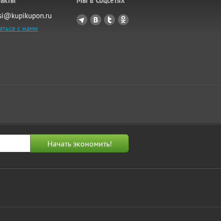
si@kupikupon.ru
аться с нами