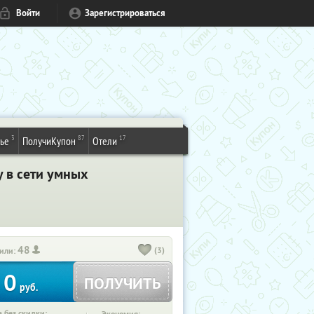
Войти
Зарегистрироваться
3
87
17
ье
ПолучиКупон
Отели
 в сети умных
48
(3)
или:
0
ПОЛУЧИТЬ
руб.
 без скидки: