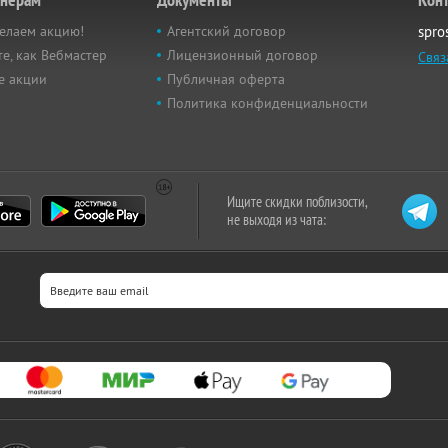
елаем акцию!
Агентский договор
spro
е, как Вебмастер
Лицензионный договор
Связ
е акции
Публичная оферта
Политика конфиденциальности
Ищите скидки поблизости,
не выходя из чата: