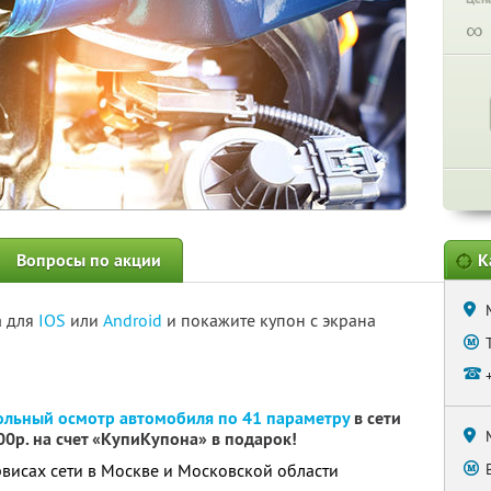
∞
Вопросы по акции
К
а для
IOS
или
Android
и покажите купон с экрана
ольный осмотр автомобиля по 41 параметру
в сети
00р. на счет «КупиКупона» в подарок!
рвисах сети в Москве и Московской области