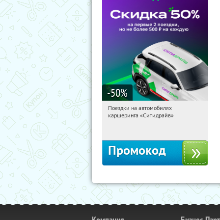
-50
%
Поездки на автомобилях
07:09:49
Получи первым!
каршеринга «Ситидрайв»
Россия
Промокод
Компания
Бизнес-Пар