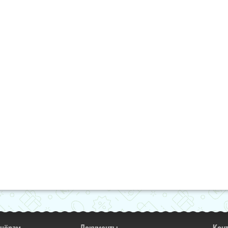
тнёрам
Документы
Кон