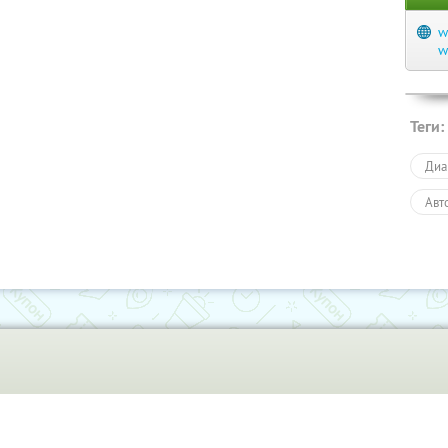
w
w
Теги:
Диа
Авт