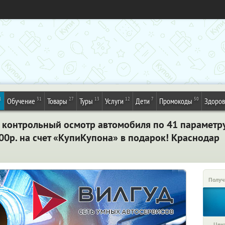
1
31
27
13
12
7
50
Обучение
Товары
Туры
Услуги
Дети
Промокоды
Здоров
и контрольный осмотр автомобиля по 41 параметру
00р. на счет «КупиКупона» в подарок! Краснодар
Получ
Цена