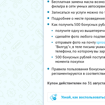
Бесплатная замена масла возмо
фильтра в сети умных автосерв
Записаться на услуги можно по 
Подробнее о месте проведения 
Как получить 500 бонусных руб
получите одну из вышеперечи
сделайте фото любого подтвер
отправьте фото на почту
spro
"Вилгуд"», в теле письма ука
телефона, по которому вы за
500 бонусных рублей поступят
момента покупки
Правила пользования бонусным
регламентируются в соответств
Купон действителен по 31 август
Узнай, как воспользовать