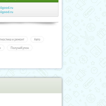
ilgood.ru
ilgood.ru
гностика и ремонт
Авто
о
ПолучиКупон