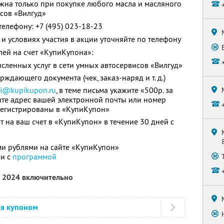
жна только при покупке любого масла и масляного
исов «Вилгуд»
телефону: +7 (495) 023-18-23
и условиях участия в акции уточняйте по телефону
лей на счет «КупиКупона»:
сленных услуг в сети умных автосервисов «Вилгуд»
ждающего документа (чек, заказ-наряд и т. д.)
si@kupikupon.ru
, в теме письма укажите «500р. за
жите адрес вашей электронной почты или номер
регистрированы в «КупиКупон»
 на ваш счет в «КупиКупон» в течение 30 дней с
и рублями на сайте «КупиКупон»
ии с
программой
а 2024 включительно
ся купоном