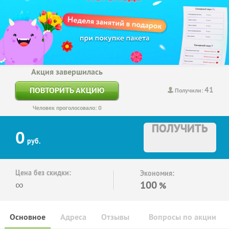
Акция завершилась
41
ПОВТОРИТЬ АКЦИЮ
Получили:
Человек проголосовало: 0
ПОЛУЧИТЬ
0
руб.
Цена без скидки:
Экономия:
∞
100
%
Основное
Адреса
Отзывы
Вопросы по акции