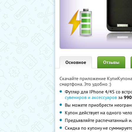
Основное
Отзывы
Скачайте приложение КупиКупон
смартфона. Это удобно :)
Футляр для IPhone 4/4S со вст
сувениров и аксессуаров
за
990
Вы можете приобрести неограни
Купон действует на одного чел
Предъявляйте распечатанный и
Скидка по купону не суммируе