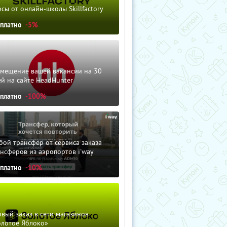
сы от онлайн-школы Skillfactory
сплатно
-5%
змещение вашей вакансии на 30
й на сайте HeadHunter
сплатно
-100%
ой трансфер от сервиса заказа
нсферов из аэропортов i'way
сплатно
-10%
вый заказ в сети магазинов
олотое Яблоко»