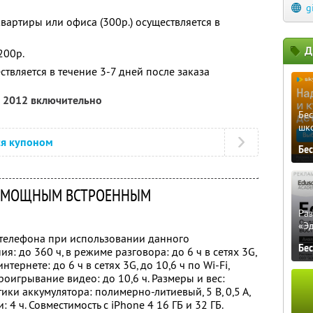
g
вартиры или офиса (300р.) осуществляется в
Д
200р.
ствляется в течение 3-7 дней после заказа
а 2012 включительно
Бе
шк
ся купоном
Бе
 С МОЩНЫМ ВСТРОЕННЫМ
Ра
«Э
телефона при использовании данного
Бе
: до 360 ч, в режиме разговора: до 6 ч в сетях 3G,
нтернете: до 6 ч в сетях 3G, до 10,6 ч по Wi-Fi,
роигрывание видео: до 10,6 ч. Размеры и вес:
ики аккумулятора: полимерно-литиевый, 5 В, 0,5 А,
 4 ч. Совместимость с iPhone 4 16 ГБ и 32 ГБ.