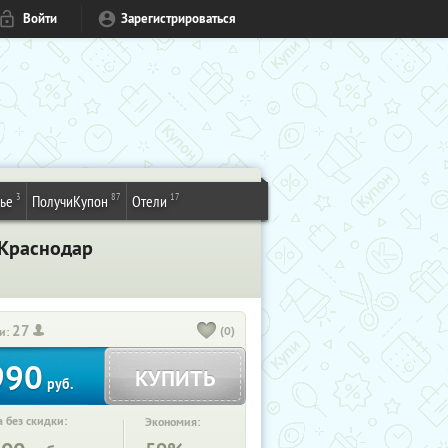
Войти
Зарегистрироваться
3
87
17
ье
ПолучиКупон
Отели
 Краснодар
27
(0)
и:
990
КУПИТЬ
руб.
 без скидки:
Экономия: