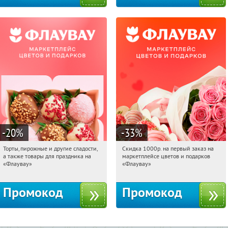
-20
%
-33
%
Торты, пирожные и другие сладости,
Скидка 1000р. на первый заказ на
21:32:53
Получили:
6
21:32:53
Получили:
18
а также товары для праздника на
маркетплейсе цветов и подарков
Россия
Россия
«Флаувау»
«Флаувау»
Промокод
Промокод