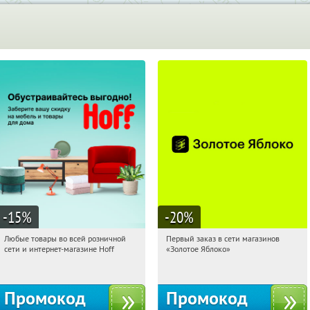
-15
%
-20
%
Любые товары во всей розничной
Первый заказ в сети магазинов
21:32:53
Получили:
83
21:32:53
Получи первым!
сети и интернет-магазине Hoff
«Золотое Яблоко»
Москва, 1-й Волоколамский проезд,
Россия
10с1
Промокод
Промокод