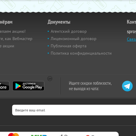
тнёрам
Документы
Кон
елаем акцию!
Агентский договор
spro
е, как Вебмастер
Лицензионный договор
Связ
е акции
Публичная оферта
Политика конфиденциальности
Ищите скидки поблизости,
не выходя из чата: