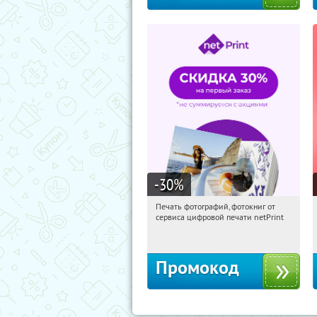
-30
%
Печать фотографий, фотокниг от
21:32:53
Получили:
4
сервиса цифровой печати netPrint
Россия
Промокод