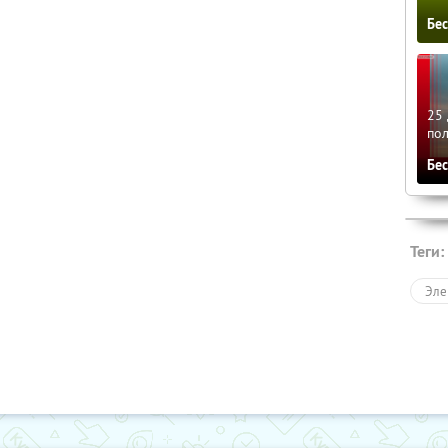
Бе
25 
по
Бе
Теги:
Эле