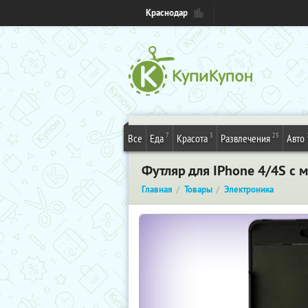
Краснодар
7
3
25
Все
Еда
Красота
Развлечения
Авто
Футляр для IPhone 4/4S c
Главная
Товары
Электроника