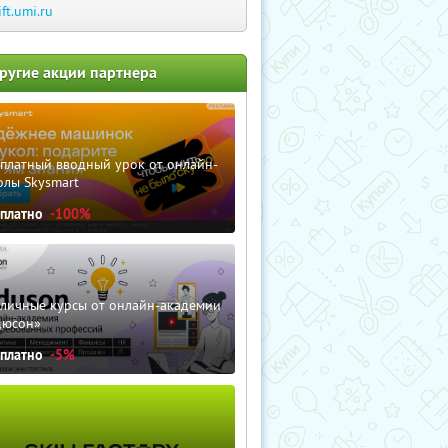
ift.umi.ru
ругие акции партнера
сплатный вводный урок от онлайн-
олы Skysmart
сплатно
-100%
зличные курсы от онлайн-академии
дюсон»
сплатно
-5%