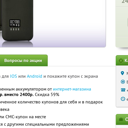
2
Вопросы по акции
К
а для
IOS
или
Android
и покажите купон с экрана
роенным аккумулятором от
интернет-магазина
р. вместо 2400р.
Скидка 59%
ченное количество купонов для себя и в подарок
овека
ли СМС-купон на месте
О
тся с другими специальными предложениями