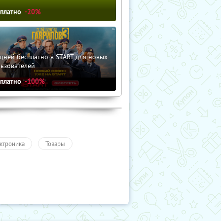
сплатно
-20%
дней бесплатно в START для новых
льзователей
сплатно
-100%
ктроника
Товары