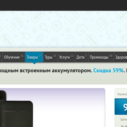
1
31
27
13
12
7
50
Обучение
Товары
Туры
Услуги
Дети
Промокоды
Здоров
 мощным встроенным аккумулятором.
Скидка 59%
.
Купил
Цена