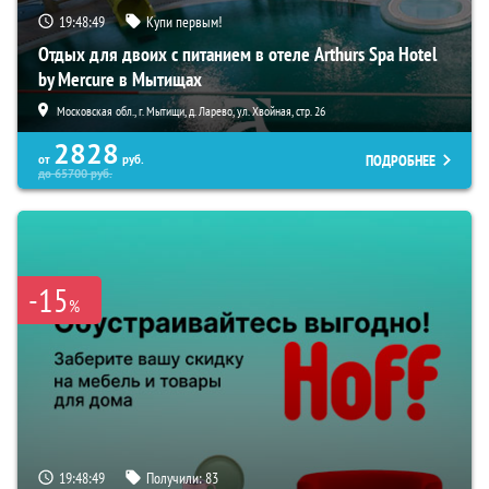
19:48:48
Купи первым!
Отдых для двоих с питанием в отеле Arthurs Spa Hotel
by Mercure в Мытищах
Московская обл., г. Мытищи, д. Ларево, ул. Хвойная, стр. 26
2828
ПОДРОБНЕЕ
от
руб.
до
65700
руб.
-15
%
19:48:48
Получили:
83