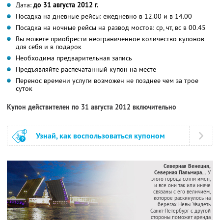
Дата:
до 31 августа 2012 г.
Посадка на дневные рейсы: ежедневно в 12.00 и в 14.00
Посадка на ночные рейсы на развод мостов: ср, чт, вс в 00.45
Вы можете приобрести неограниченное количество купонов
для себя и в подарок
Необходима предварительная запись
Предъявляйте распечатанный купон на месте
Перенос времени услуги возможен не позднее чем за трое
суток
Купон действителен по 31 августа 2012 включительно
Узнай, как воспользоваться купоном
Северная Венеция,
Северная Пальмира...
У
этого города сотни имен,
и все они так или иначе
связаны с его величием,
которое раскинулось на
берегах Невы. Увидеть
Санкт-Петербург с другой
стороны поможет аренда