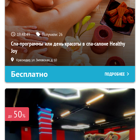
19:48:48
Получили:
26
Спа-программы или день красоты в спа-салоне Healthy
Joy
Краснодар, ул. Зиповская, д. 10
Бесплатно
ПОДРОБНЕЕ
50
%
до