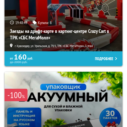
19:48:48
Купили:
8
Заезды на дрифт-карте в картинг-центре Crazy Cart в
ТРК «СБС МегаМолл»
г. Краснодар, ул. Уральская, д. 79/1, ТРК «СБС МегаМолл», 3 этаж
160
ПОДРОБНЕЕ
от
руб.
до
2000
руб.
-100
%