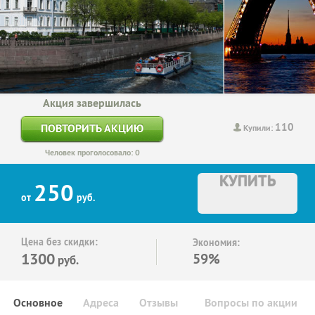
Акция завершилась
110
ПОВТОРИТЬ АКЦИЮ
Купили:
Человек проголосовало: 0
КУПИТЬ
250
от
руб.
Цена без скидки:
Экономия:
1300
59%
руб.
Основное
Адреса
Отзывы
Вопросы по акции