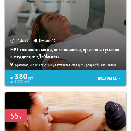
19:48:48
Купили:
65
МРТ головного мозга, позвоночника, органов и суставов
в медцентре «ДиМагнит»
Краснодар, мкр-н Черёмушки, ул. Ставропольская, д. 312 (Старокубанское кольцо)
380
ПОДРОБНЕЕ
от
руб.
до
14700
руб.
-66
%