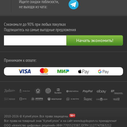
Ищите скидки поблизости,
не выходя из чата:
Сэкономьте до 90% при любых покупках
Подпишитесь на самые выгодные предложения
Принимаем к оплате:
2010-2026 © КупиКупон. Все права защищены.
Все права на товарный знак "КупиКупон" и на сайт www.kupikupon.ru принадлежат
OOO «Агентство цифровых решений» ИНН 7705523387, ОГРН 1127747063212