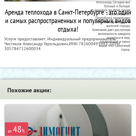
теплохода. Сегодня все
больше и больше
Аренда теплохода в Санкт-Петербурге - это один
прогулки по Неве, рекам
и каналам Санкт-
и самых распространенных и популярных видов
Петербурга привлекают
не только туристов, но и
жителей города.
отдыха!
Компания дает доступную
возможность каждому
окунуться в мир,
Услуги предоставляет: Индивидуальный предприниматель
отражающий в своих
Чистяков Александр Герольдович,
ИНН 782600493993
, ОГРН
водах этот сказочный
305784712600034
город.
Похожие акции:
48
%
до