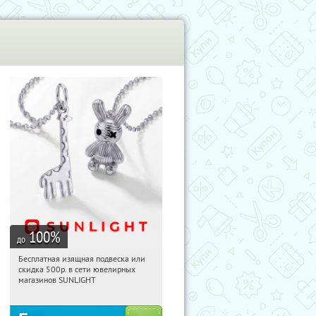
100
%
до
Бесплатная изящная подвеска или
00:30:00
Получили:
74
скидка 500р. в сети ювелирных
Россия
магазинов SUNLIGHT