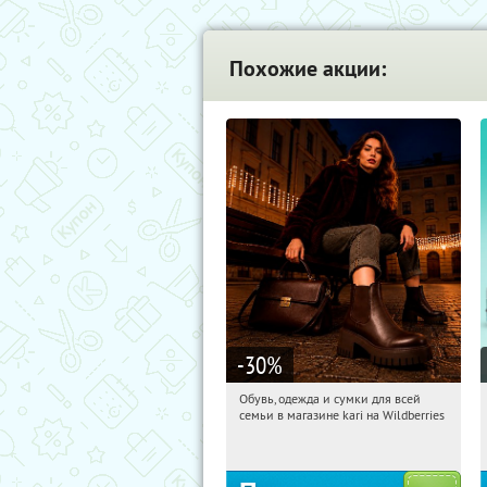
Похожие акции:
-30
%
Обувь, одежда и сумки для всей
00:30:00
Получили:
31
семьи в магазине kari на Wildberries
Россия