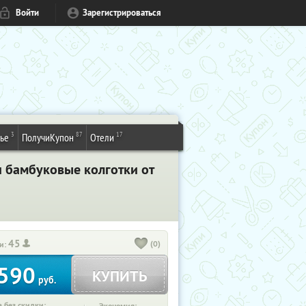
Войти
Зарегистрироваться
3
87
17
ье
ПолучиКупон
Отели
 бамбуковые колготки от
45
(0)
и:
590
КУПИТЬ
руб.
 без скидки: