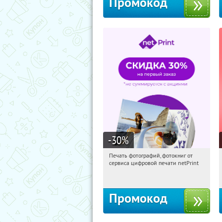
Промокод
-30
%
Печать фотографий, фотокниг от
00:30:00
Получили:
4
сервиса цифровой печати netPrint
Россия
Промокод