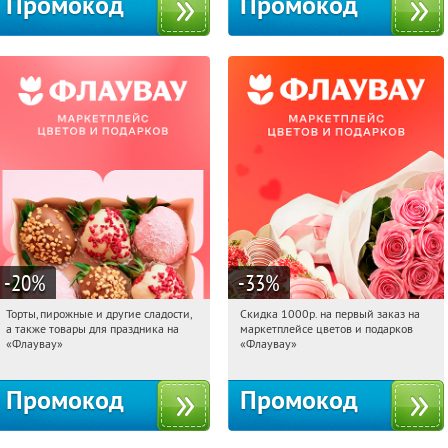
Промокод
Промокод
-20
%
-33
%
Торты, пирожные и другие сладости,
Скидка 1000р. на первый заказ на
00:30:00
Получили:
6
00:30:00
Получили:
18
а также товары для праздника на
маркетплейсе цветов и подарков
Россия
Россия
«Флаувау»
«Флаувау»
Промокод
Промокод