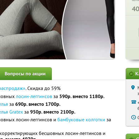
4
Вопросы по акции
К
распродаж»
. Скидка до 59%
сшовных
лосин-леггинсов
за
590р. вместо 1180р.
елья
за
690р. вместо 1700р.
лья Gratex
за
950р. вместо 2100р.
овных лосин-леггинсов и
бамбуковые колготки
за
а корректирующих бесшовных лосин-леггинсов и