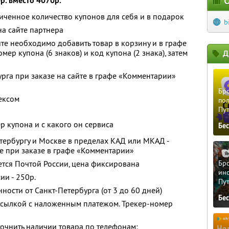
р. вместо 4070р.
О
ченное количество купонов для себя и в подарок
b
а сайте партнера
те необходимо добавить товар в корзину и в графе
ер купона (6 знаков) и код купона (2 знака), затем
Д
урга при заказе на сайте в графе «Комментарии»
Бро
ексом
пол
Пу
ер купона и с какого он сервиса
Бе
етербургу и Москве в пределах КАД или МКАД -
те при заказе в графе «Комментарии»
ется Почтой России, цена фиксирована
Бро
ино
ии - 250р.
Пу
нности от Санкт-Петербурга (от 3 до 60 дней)
Бе
осылкой с наложенным платежом. Трекер-номер
очнить наличии товара по телефонам: