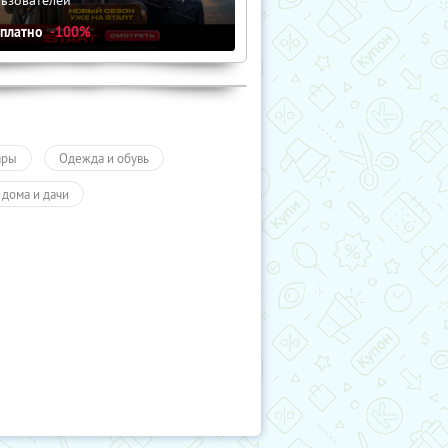
сплатно
-100%
ары
Одежда и обувь
 дома и дачи