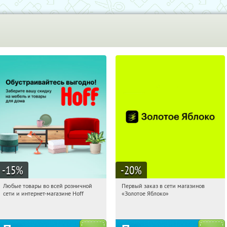
-15
%
-20
%
Любые товары во всей розничной
Первый заказ в сети магазинов
00:30:00
Получили:
83
00:30:00
Получи первым!
сети и интернет-магазине Hoff
«Золотое Яблоко»
Москва, 1-й Волоколамский проезд,
Россия
10с1