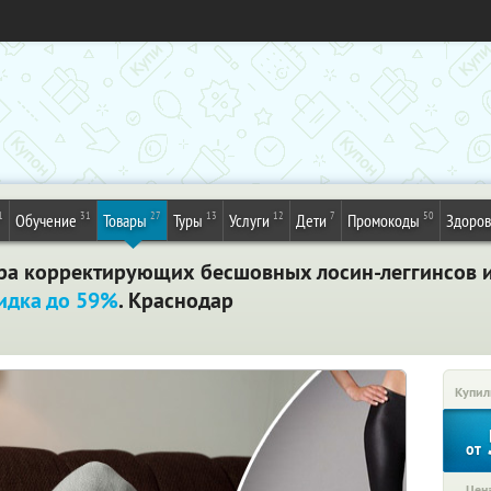
1
31
27
13
12
7
50
Обучение
Товары
Туры
Услуги
Дети
Промокоды
Здоров
ара корректирующих бесшовных лосин-леггинсов и
идка до 59%
. Краснодар
Купил
от
Цена