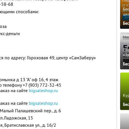
2-58-68
Бе
дующими способами:
шк
Бе
оза
кс-деньги
Ра
«Э
я по адресу: Гороховая 49, центр «СамЗаберу»
Бе
ромынка д 13 "А" оф 16, 4 этаж
о телефону +7 (903) 772-32-45
аказ на сайте
bigsaleshop.ru
Кур
аказ на сайте
bigsaleshop.ru
Бе
, Малый Палашевский пер., д. 6
 ул.Ладожская, 15
я, Братиславская ул., д. 16/2