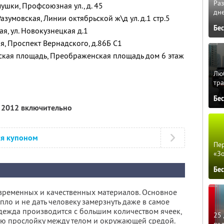
Ра
мушки, Профсоюзная ул., д. 45
дне
 Разумовская, Линии октябрьской ж\д ул. д.1 стр.5
Бе
ая, ул. Новокузнецкая д.1
ая, Проспект Вернадского, д.86Б С1
нская площадь, Преображенская площадь дом 6 этаж
Люб
тра
Бе
я 2012 включительно
ся купоном
Пер
«З
Бе
овременных и качественных материалов. Основное
пло и не дать человеку замерзнуть даже в самое
одежда производится с большим количеством ячеек,
25 
ую прослойку между телом и окружающей средой.
по