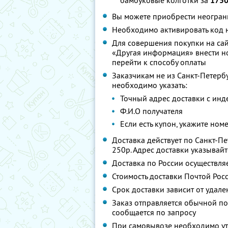
бамбуковые колготки за
1750
Вы можете приобрести неограни
Необходимо активировать код н
Для совершения покупки на сай
«Другая информация» внести ном
перейти к способу оплаты
Заказчикам не из Санкт-Петерб
необходимо указать:
Точный адрес доставки с инд
Ф.И.О получателя
Если есть купон, укажите ном
Доставка действует по Санкт-П
250р. Адрес доставки указывай
Доставка по России осуществля
Стоимость доставки Почтой Росс
Срок доставки зависит от удале
Заказ отправляется обычной п
сообщается по запросу
При самовывозе необходимо ут