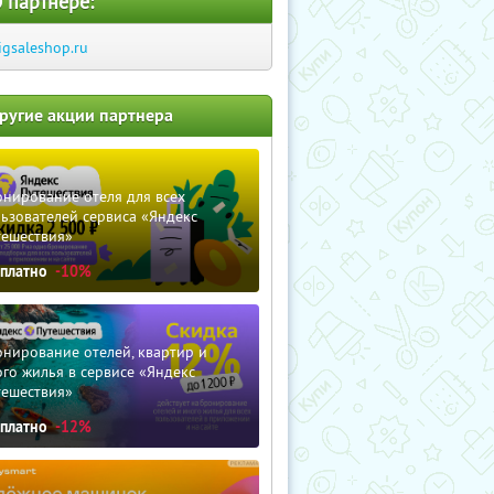
 партнере:
igsaleshop.ru
ругие акции партнера
нирование отеля для всех
ьзователей сервиса «Яндекс
тешествия»
сплатно
-10%
нирование отелей, квартир и
го жилья в сервисе «Яндекс
тешествия»
сплатно
-12%