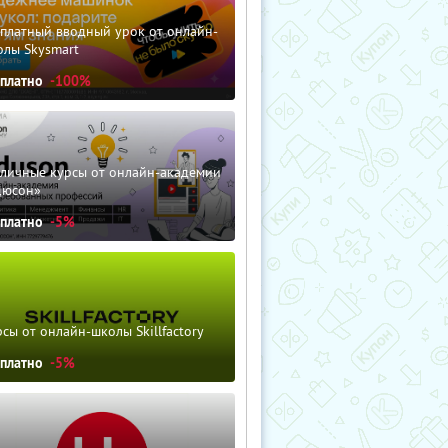
сплатный вводный урок от онлайн-
олы Skysmart
сплатно
-100%
зличные курсы от онлайн-академии
дюсон»
сплатно
-5%
сы от онлайн-школы Skillfactory
сплатно
-5%