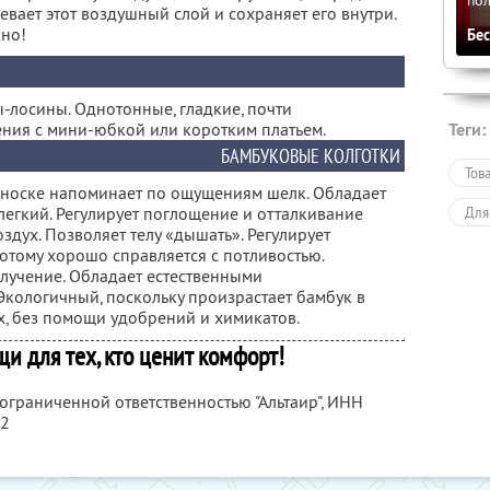
евает этот воздушный слой и сохраняет его внутри.
жно!
Бе
-лосины. Однотонные, гладкие, почти
Теги:
ния с мини-юбкой или коротким платьем.
БАМБУКОВЫЕ КОЛГОТКИ
Тов
и носке напоминает по ощущениям шелк. Обладает
легкий. Регулирует поглощение и отталкивание
Для
здух. Позволяет телу «дышать». Регулирует
потому хорошо справляется с потливостью.
лучение. Обладает естественными
Экологичный, поскольку произрастает бамбук в
х, без помощи удобрений и химикатов.
и для тех, кто ценит комфорт!
 ограниченной ответственностью "Альтаир",
ИНН
42