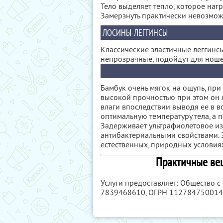
Тело выделяет тепло, которое нагр
Замерзнуть практически невозмо
ЛОСИНЫ-ЛЕГГИНСЫ
Классические эластичные леггинсы
непрозрачные, подойдут для ноше
Бамбук очень мягок на ощупь, пр
высокой прочностью при этом он 
влаги впоследствии выводя ее в во
оптимальную температуру тела, а 
Задерживает ультрафиолетовое из
антибактериальными свойствами. 
естественных, природных условия
Практичные вещ
Услуги предоставляет: Общество с
7839468610
, ОГРН 11278475001