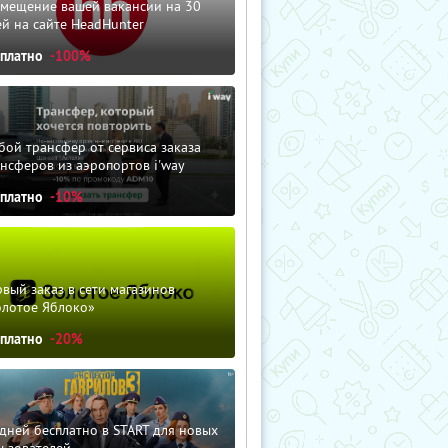
змещение вашей вакансии на 30
й на сайте HeadHunter
сплатно
-100%
ой трансфер от сервиса заказа
нсферов из аэропортов i'way
сплатно
-10%
вый заказ в сети магазинов
олотое Яблоко»
сплатно
-20%
дней бесплатно в START для новых
льзователей