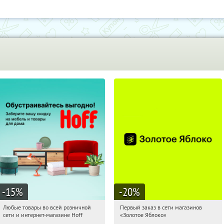
-15
%
-20
%
Любые товары во всей розничной
Первый заказ в сети магазинов
14:54:06
Получили:
83
14:54:06
Получи первым!
сети и интернет-магазине Hoff
«Золотое Яблоко»
Москва, 1-й Волоколамский проезд,
Россия