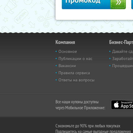
Промокод
Компания
Бизнес-Пар
Основное
Давайте сд
Публикации о нас
Заработайт
Вакансии
Прошедши
Правила сервиса
Ответы на вопросы
Все наши купоны доступны
через Мобильное Приложение:
Сэкономьте до 90% при любых покупках
Подпишитесь на самые выгодные предложения