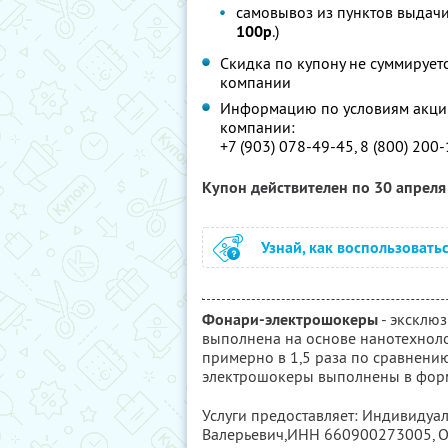
самовывоз из пунктов выдачи
100р
.)
Скидка по купону не суммируе
компании
Информацию по условиям акции
компании:
+7 (903) 078-49-45, 8 (800) 200
Купон действителен по 30 апрел
Узнай, как воспользовать
Фонари-электрошокеры
- эксклю
выполнена на основе нанотехноло
примерно в 1,5 раза по сравнени
электрошокеры выполнены в фор
Услуги предоставляет: Индивидуа
Валерьевич,
ИНН 660900273005
,