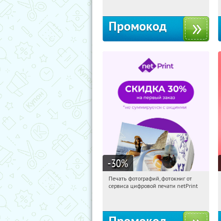
Промокод
-30
%
Печать фотографий, фотокниг от
14:54:06
Получили:
4
сервиса цифровой печати netPrint
Россия