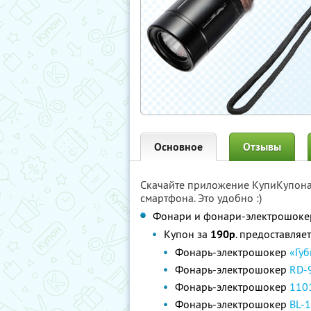
Основное
Отзывы
Скачайте приложение КупиКупон
смартфона. Это удобно :)
Фонари и фонари-электрошокер
Купон за
190р
. предоставляе
Фонарь-электрошокер
«Гу
Фонарь-электрошокер
RD-
Фонарь-электрошокер
1101
Фонарь-электрошокер
BL-1