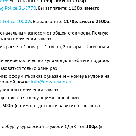
000W
. Вы заплатите:
1150р. вместо 2500р.
ng Police BL-8770
. Вы заплатите:
1150р. вместо
1 Police 1000W
. Вы заплатите:
1
170р. вместо 2500р.
воначальным взносом от общей стоимости. Полную
ь при получении заказа
из расчета 1 товар = 1 купон, 2 товара = 2 купона и
ченное количество купонов для себя и в подарок
зоваться только один раз
мо оформить заказ с указанием номера купона на
тронной почте:
info@town-sales.ru
упон при получении заказа
уществляется следующими способами:
т
300р
. (стоимость доставки зависит от региона
етербургу курьерской службой СДЭК - от
300р
. (в