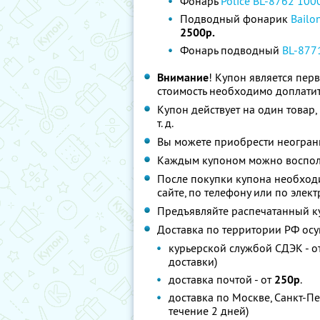
Фонарь
Police BL-8762 10
Подводный фонарик
Bailo
2500р.
Фонарь подводный
BL-877
Внимание
! Купон является пер
стоимость необходимо доплатит
Купон действует на один товар, 
т. д.
Вы можете приобрести неограни
Каждым купоном можно восполь
После покупки купона необходи
сайте, по телефону или по элек
Предъявляйте распечатанный к
Доставка по территории РФ ос
курьерской службой СДЭК - о
доставки)
доставка почтой - от
250р
.
доставка по Москве, Санкт-П
течение 2 дней)