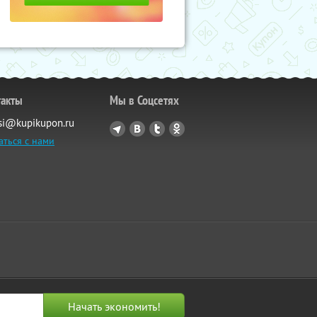
такты
Мы в Соцсетях
si@kupikupon.ru
аться с нами