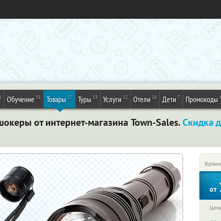
1
31
27
13
12
16
7
Обучение
Товары
Туры
Услуги
Отели
Дети
Промокоды
океры от интернет-магазина Town-Sales.
Скидка 
Купил
от
Цена