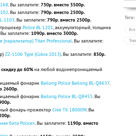
1168
. Вы заплатите:
730р. вместо 3500р.
1102
. Вы заплатите:
790р. вместо 2500р.
Теги:
L-1103
. Вы заплатите:
790р. вместо 2500р.
ктрошокер
Police BL 1201
, аккумуляторный, толщина
Все
 Вы заплатите:
1090р. вместо 3000р.
e (парализатор) Titan Professional
. Вы заплатите:
Тов
р)
ZZ-1106 Type (Cobra 2013)
. Вы заплатите:
850р.
т
скидку до 60%
на любой водонепроницаемый
ницаемый фонарик
Bailong Police Bailong BL-Q8637
.
о 2600р.
ницаемый фонарик
Bailong Police BL-Q8455
. Вы
900р.
рный фонарь-прожектор
Cree T6 18000W
. Вы
200р.
ная бита Police»
. Вы заплатите:
1190р. вместо