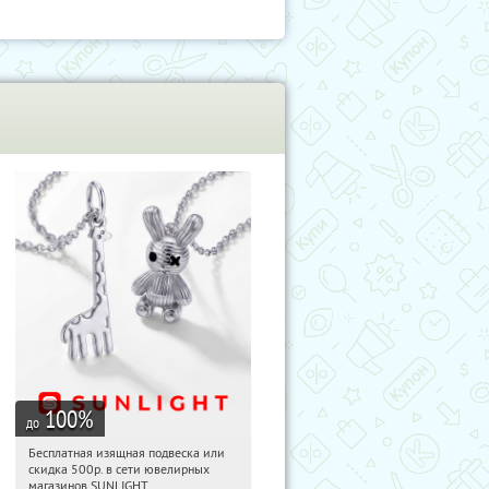
100
%
до
Бесплатная изящная подвеска или
14:54:06
Получили:
74
скидка 500р. в сети ювелирных
Россия
магазинов SUNLIGHT