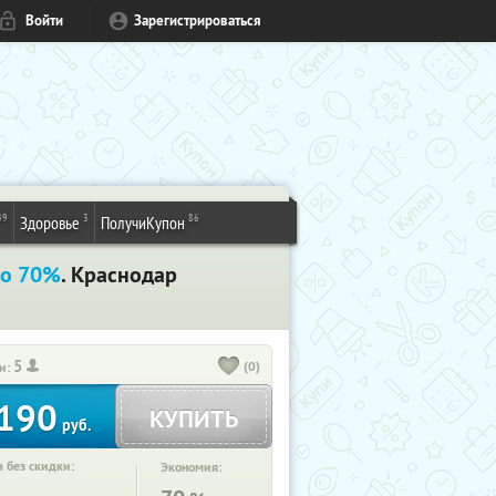
Войти
Зарегистрироваться
49
3
86
Здоровье
ПолучиКупон
до 70%
. Краснодар
5
(0)
и:
190
КУПИТЬ
руб.
 без скидки:
Экономия: