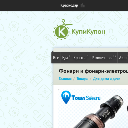
Краснодар
7
3
25
Все
Еда
Красота
Развлечения
Авто
Фонари и фонари-электрош
Главная
Товары
Для дома и дачи