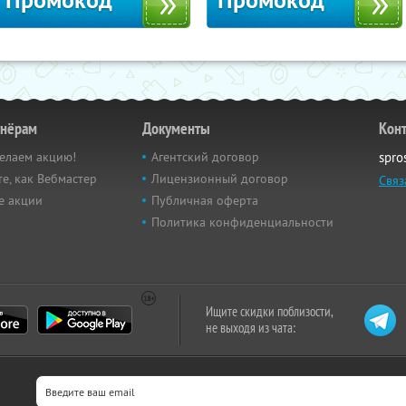
Промокод
Промокод
тнёрам
Документы
Кон
елаем акцию!
Агентский договор
spro
е, как Вебмастер
Лицензионный договор
Связ
е акции
Публичная оферта
Политика конфиденциальности
Ищите скидки поблизости,
не выходя из чата: