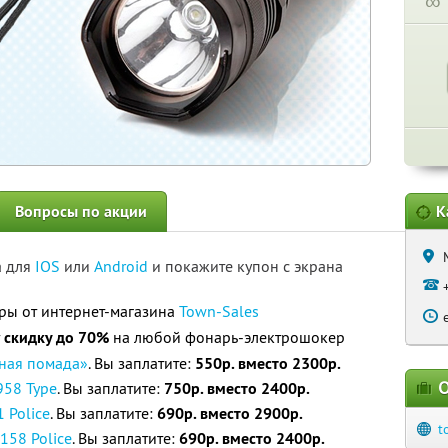
∞
Вопросы по акции
К
а для
IOS
или
Android
и покажите купон с экрана
ы от интернет-магазина
Town-Sales
т
скидку до 70%
на любой фонарь-электрошокер
бная помада»
. Вы заплатите:
550р. вместо 2300р.
О
958 Type
. Вы заплатите:
750р. вместо 2400р.
 Police
. Вы заплатите:
690р. вместо 2900р.
t
158 Police
. Вы заплатите:
690р. вместо 2400р.