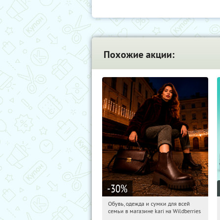
Похожие акции:
-30
%
Обувь, одежда и сумки для всей
14:54:06
Получили:
32
семьи в магазине kari на Wildberries
Россия