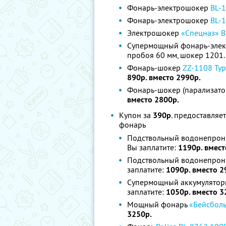
Фонарь-электрошокер
BL-
Фонарь-электрошокер
BL-
Электрошокер
«Спецназ» B
Супермощный фонарь-эле
пробоя 60 мм, шокер 1201.
Фонарь-шокер
ZZ-1108 Typ
890р. вместо 2990р.
Фонарь-шокер (парализато
вместо 2800р.
Купон за
390р
. предоставляе
фонарь
Подствольный водонепро
Вы заплатите:
1
190р. вмест
Подствольный водонепро
заплатите:
1090р. вместо 2
Супермощный аккумулято
заплатите:
1050р. вместо 3
Мощный фонарь
«Бейсболь
3250р.