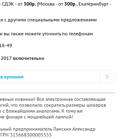
 СДЭК - от
300р.
(Москва - от
300р
.
, Екатеринбург -
тся с другими специальными предложениями
 вы также можете уточнить по телефонам
-18-49
я 2017 включительно
ся купоном
зивные новинки! Вся электронная составляющая
гий, что позволило сократить размеры шокеров
ю с ближайшими аналогами. К тому же
ме фонаря с мощнейшей лампой!
льный предприниматель Ланских Александр
 ОГРН 315668300005555