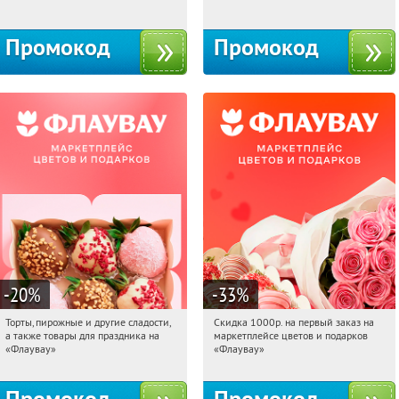
10с1
Промокод
Промокод
-20
%
-33
%
Торты, пирожные и другие сладости,
Скидка 1000р. на первый заказ на
14:54:06
Получили:
6
14:54:06
Получили:
18
а также товары для праздника на
маркетплейсе цветов и подарков
Россия
Россия
«Флаувау»
«Флаувау»