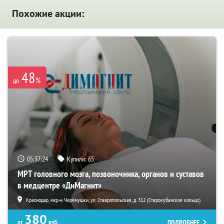
Похожие акции:
48
%
до
05:37:23
Купили:
65
МРТ головного мозга, позвоночника, органов и суставов
в медцентре «ДиМагнит»
Краснодар, мкр-н Черёмушки, ул. Ставропольская, д. 312 (Старокубанское кольцо)
380
ПОДРОБНЕЕ
от
руб.