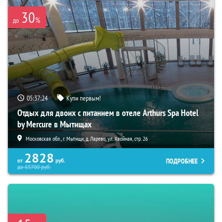
30
%
до
05:37:23
Купи первым!
Отдых для двоих с питанием в отеле Arthurs Spa Hotel
by Mercure в Мытищах
Московская обл., г. Мытищи, д. Ларево, ул. Хвойная, стр. 26
2828
ПОДРОБНЕЕ
от
руб.
до
65700
руб.