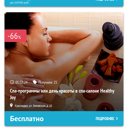
до
14700
руб.
-66
%
05:37:23
Получили:
25
Спа-программы или день красоты в спа-салоне Healthy
Joy
Краснодар, ул. Зиповская, д. 10
Бесплатно
ПОДРОБНЕЕ