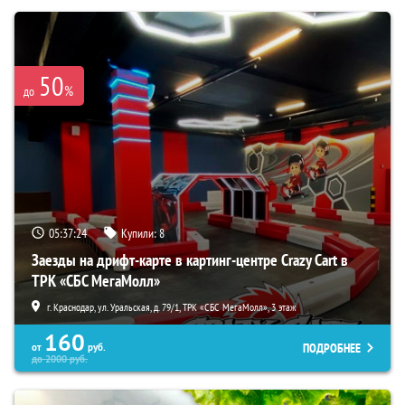
50
%
до
05:37:23
Купили:
8
Заезды на дрифт-карте в картинг-центре Crazy Cart в
ТРК «СБС МегаМолл»
г. Краснодар, ул. Уральская, д. 79/1, ТРК «СБС МегаМолл», 3 этаж
160
ПОДРОБНЕЕ
от
руб.
до
2000
руб.