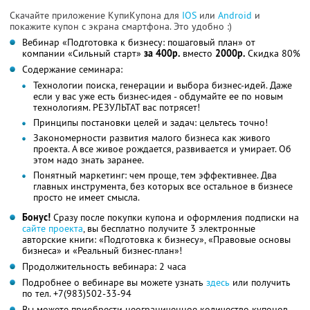
Скачайте приложение КупиКупона для
IOS
или
Android
и
покажите купон с экрана смартфона. Это удобно :)
Вебинар «Подготовка к бизнесу: пошаговый план» от
компании «Сильный старт»
за 400р.
вместо
2000р.
Скидка 80%
Содержание семинара:
Технологии поиска, генерации и выбора бизнес-идей. Даже
если у вас уже есть бизнес-идея - обдумайте ее по новым
технологиям. РЕЗУЛЬТАТ вас потрясет!
Принципы постановки целей и задач: цельтесь точно!
Закономерности развития малого бизнеса как живого
проекта. А все живое рождается, развивается и умирает. Об
этом надо знать заранее.
Понятный маркетинг: чем проще, тем эффективнее. Два
главных инструмента, без которых все остальное в бизнесе
просто не имеет смысла.
Бонус!
Сразу после покупки купона и оформления подписки на
сайте проекта
, вы бесплатно получите 3 электронные
авторские книги: «Подготовка к бизнесу», «Правовые основы
бизнеса» и «Реальный бизнес-план»!
Продолжительность вебинара: 2 часа
Подробнее о вебинаре вы можете узнать
здесь
или получить
по тел. +7(983)502-33-94
Вы можете приобрести неограниченное количество купонов