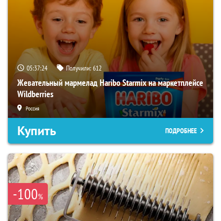
05:37:23
Получили:
612
Жевательный мармелад Haribo Starmix на маркетплейсе
Wildberries
Россия
Купить
ПОДРОБНЕЕ
-100
%